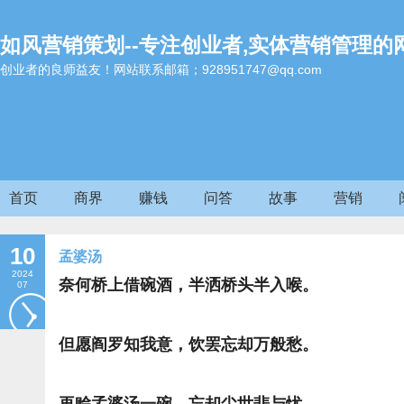
如风营销策划--专注创业者,实体营销管理的
创业者的良师益友！网站联系邮箱；928951747@qq.com
首页
商界
赚钱
问答
故事
营销
10
孟婆汤
2024
奈何桥上借碗酒，半洒桥头半入喉。
07
但愿阎罗知我意，饮罢忘却万般愁。