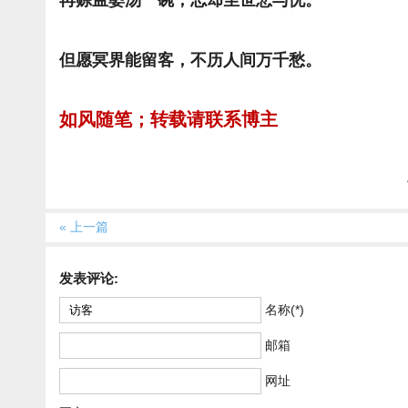
再赊孟婆汤一碗，忘却尘世悲与忧。
但愿冥界能留客，不历人间万千愁。
如风随笔；转载请联系博主
« 上一篇
发表评论:
名称(*)
邮箱
网址