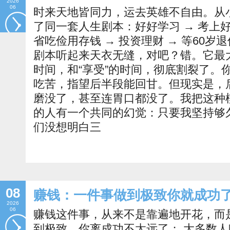
2026
06
时来天地皆同力，运去英雄不自由。从
了同一套人生剧本：好好学习 → 考上好
省吃俭用存钱 → 投资理财 → 等60岁
剧本听起来天衣无缝，对吧？错。它最大
时间，和“享受”的时间，彻底割裂了。
吃苦，指望后半段能回甘。但现实是，
磨没了，甚至连胃口都没了。我把这种模
的人有一个共同的幻觉：只要我坚持够
们没想明白三
08
赚钱：一件事做到极致你就成功
2026
06
赚钱这件事，从来不是靠遍地开花，而
到极致，你离成功不太远了； 大多数