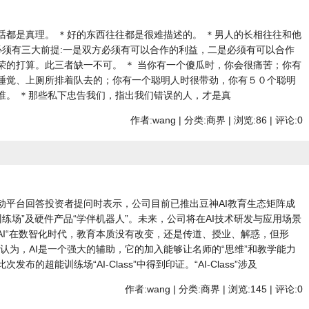
话都是真理。 ＊好的东西往往都是很难描述的。 ＊男人的长相往往和他
必须有三大前提:一是双方必须有可以合作的利益，二是必须有可以合作
荣的打算。此三者缺一不可。 ＊ 当你有一个傻瓜时，你会很痛苦；你有
睡觉、上厕所排着队去的；你有一个聪明人时很带劲，你有５０个聪明
谁。 ＊那些私下忠告我们，指出我们错误的人，才是真
作者:wang | 分类:商界 | 浏览:86 | 评论:0
在互动平台回答投资者提问时表示，公司目前已推出豆神AI教育生态矩阵成
I超能训练场”及硬件产品“学伴机器人”。未来，公司将在AI技术研发与应用场景
AI“在数智化时代，教育本质没有改变，还是传道、授业、解惑，但形
认为，AI是一个强大的辅助，它的加入能够让名师的“思维”和教学能力
的超能训练场“AI-Class”中得到印证。“AI-Class”涉及
作者:wang | 分类:商界 | 浏览:145 | 评论:0