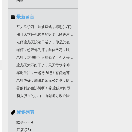
阅读
最新留言
努力💪学习，加油赚钱，感恩(´ᴗ`ʃƪ)老师分享干货
用什么软件挑选票的呀？已经关注您很久了！
老师这几天没法干活了，你是怎么挑选票票的？
老师，想拜你为师，向你学习，以邮箱联系你了，请回复为盼。
老师，这段时间太难做了，今天买明天跌，老师文中作业，是不是最后一根k线是卖点，前一根k线是买点？不知道对不对？请多多指教！
这几天太不好干了，天天亏钱😭咋办老师
感谢关注，一起努力吧！有问题可以留言
老师你好，感谢老师无私分享，给你邮箱留言了哈，我要学习交易技术课程！一定给我回复哈
看的我热血沸腾啊！😭这段时间亏惨了
初入股市的小白，向老师讨教经验！收藏了
标签列表
故事
(285)
开店
(75)