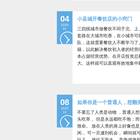
04
小县城开餐饮店的小窍门
2026
三四线城市做餐饮不同于北、上
01
套路在大城市吃香，在小城市可
队，这就需要餐饮人不断学习了
籍，以此解决餐饮初入者的经营
本占据经营优势。在开店投资总
大。这样就可以直观有效地集中
08
如果你是一个普通人，想翻
2025
不要忘了人类是动物 ，普通人
12
头吃草， 但是永远都吃不饱；
致命。 放在人类的身上好像也是
闲， 可一旦逮到机会， 瞬间就
玩儿， 越往下面走， 竞争越激