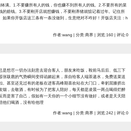
钵满。1.不要赚所有人的钱，你也赚不到所有人的钱。2.不要所有的菜
钱的赔钱。3.不要刚开店就想赚钱，不要刚养猪就惦记着过年。记住所
。如果你开饭店这三条有一条没做到，生意绝对不咋好！开饭店关注：h
作者:wang | 分类:商界 | 浏览:160 | 评论:0
总是想尽一切办法刻意去迎合客人，朋友来吃饭，鞍前马后后、低三下
嚣张跋扈的气势瞬间变得谄媚起来，亲自给客人端茶递水，免费送菜送
扣。甚至还见过有的老板在进客高峰期喜欢站在大门口，卑躬屈膝挤出
发烟，去敬酒，有时候为了把客人陪好，每天都是凌晨一两点喝得烂醉
反而是害了自己，假如有一天你的一个小细节没有做好，或者是天天陪
陪他们喝酒，没有给他理
作者:wang | 分类:商界 | 浏览:242 | 评论:0