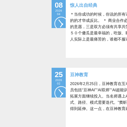
08
惊人出自经典
2026
＊当你成功的时候，你说的所有
04
的的才华成反比。 ＊ 商业合作
的意愿，三是双方必须有共享共
５０个傻瓜是最幸福的，吃饭、
人实际上是最痛苦的，谁都不服
25
豆神教育
2026
2026年2月25日，豆神教育
02
员包括“豆神AI”“AI双师”“A
拓展方面继续投入。当名师遇上
式、路径、模式需要迭代。”窦昕
得到延伸。这一点，在豆神教育此次发布