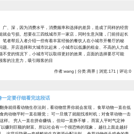
、广、深，因为消费水平，消费频率和选择的差异，造成了同样的经营
能就会亏损。想要在三四线城市开一家店，同时生意兴隆，门前排起长
。笔者帮后入者介绍一些有着丰富经验的餐饮人在小城市开餐厅的秘
问题。开店选择和大城市比起来，小城市以低廉的租金、不高的人力成
额不变的情况下，小城市可以取得更好的效果，店面的选择要尽可能
顾客的注意力，吸引顾客的目
作者:wang | 分类:商界 | 浏览:171 | 评论:0
身一定要仔细看完这段话
想翻身就得看动物生存法则，看动物世界你就会发现， 食草动物一直在低
而食肉动物平时一直在睡觉； 可一旦饿了就能找准时机；对食草动物一击
这样。 穷人一直在拼命赚钱， 但却一直挣不够， 而富人平时气定神
可以赚到巨额的财富。所以社会有一个很恐怖的现象， 越往上面走越好
烈， 这背后隐藏一套残酷的生存资源分配法则。 食草动物低头啃食的青