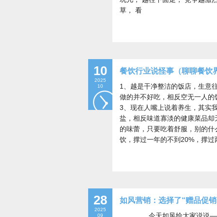
草， 看
10
餐饮行业说怪事（聊聊餐饮
2025
1、越是干净整洁的饭店，生意
10
做的并不好吃，相反空无一人的
3、现在人嘴上说着养生，其实
盐，相反味道寡淡的健康菜品却
的味蕾，只要吃着舒服，别的什
饮，撑过一年的不到20%，撑过
28
如风营销：选择了“赠品促销
2025
今天如风给大家说说——商
09