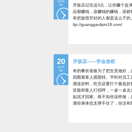
2025
开饭店记住这3点，让你赚个盆满
09
品都赚钱，该赚钱的赚钱，该赔
有把饭馆开好的人都是这么干的
ttp://guanggaolipin18.com/
20
开饭店——学会放权
2025
有的餐饮老板为了把生意做好，
09
四围着客人团团转。平时对员工
酒送饮料，吃完还要打个最低折
笑脸和客人打招呼，一桌一桌去
如泥才回家。殊不知你这样做，
酒你身体也支撑不住了，你没有