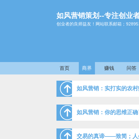
如风营销策划--专注创业
创业者的良师益友！网站联系邮箱；9289517
首页
商界
赚钱
问答
如风营销：实打实的农村
如风营销：你的思维正确
交易的真谛——致简；人