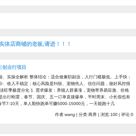
实体店商铺的老板,请进！！！
主创业行项目
险、实操全解析 整体结论：适合做兼职副业，入行门槛极低、上手快；
少、收入不稳定；核心风险是纠纷、宠物伤人、信任问题，做好风控很
淡旺季极度分化 1. 需求爆发：养猫人群暴涨，宠物寄养易应激、价格
是出行刚需，春节、国庆、五一订单直接爆单，平时周末、小长假也有
春节7-10天，单人勤快跑单可赚5000-15000元，一天能跑十几
作者:wang | 分类:商界 | 浏览:100 | 评论:0