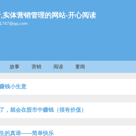
者,实体营销管理的网站-开心阅读
47@qq.com
故事
营销
阅读
要闻
赚钱小生意
了，就会在股市中赚钱（很有价值）
生的真谛——简单快乐