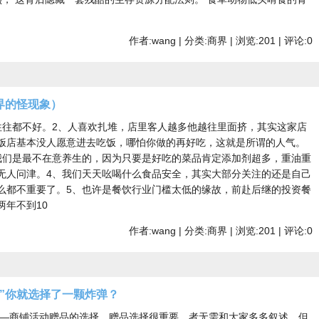
作者:wang | 分类:商界 | 浏览:201 | 评论:0
界的怪现象）
往往都不好。2、人喜欢扎堆，店里客人越多他越往里面挤，其实这家店
饭店基本没人愿意进去吃饭，哪怕你做的再好吃，这就是所谓的人气。
我们是最不在意养生的，因为只要是好吃的菜品肯定添加剂超多，重油重
无人问津。4、我们天天吆喝什么食品安全，其实大部分关注的还是自己
么都不重要了。5、也许是餐饮行业门槛太低的缘故，前赴后继的投资餐
两年不到10
作者:wang | 分类:商界 | 浏览:201 | 评论:0
”你就选择了一颗炸弹？
铺活动赠品的选择，赠品选择很重要，者无需和大家多多叙述，但