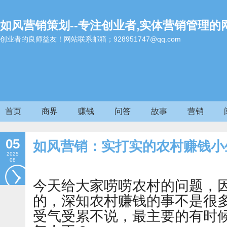
如风营销策划--专注创业者,实体营销管理的
创业者的良师益友！网站联系邮箱；928951747@qq.com
首页
商界
赚钱
问答
故事
营销
05
如风营销：实打实的农村赚钱小
2025
08
今天给大家唠唠农村的问题，
的，深知农村赚钱的事不是很
受气受累不说，最主要的有时