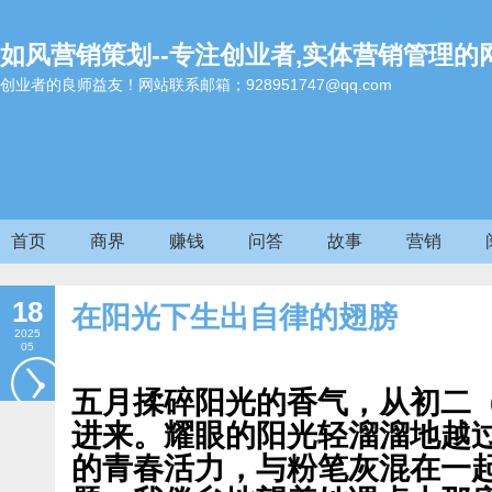
如风营销策划--专注创业者,实体营销管理的
创业者的良师益友！网站联系邮箱；928951747@qq.com
首页
商界
赚钱
问答
故事
营销
18
在阳光下生出自律的翅膀
2025
05
五月揉碎阳光的香气，从初二
进来。耀眼的阳光轻溜溜地越
的青春活力，与粉笔灰混在一