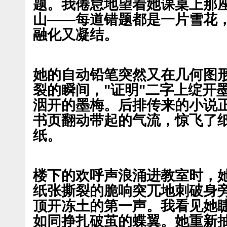
题。我倦怠地望着她课桌上那
山——每道错题都是一片雪花
融化又凝结。
她的自动铅笔突然又在几何图
裂的瞬间，"证明"二字上绽开
洇开的墨梅。后排传来的小说
书页翻动带起的气流，惊飞了
纸。
楼下的欢呼声浪涌进教室时，
纸张撕裂的脆响突兀地刺破身
顶开冻土的第一声。我看见她
如同挣扎破茧的蝶翼。她重新