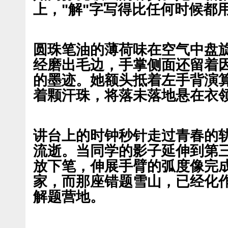
上，"解"字写得比任何时候都
圆珠笔油的薄荷味在空气中盘
经磨出毛边，手掌侧面还留着
的墨迹。她额头抵着左手背演
着颗汗珠，将落未落地悬在衣
讲台上的时钟秒针走过青春的
流逝。当同学的影子延伸到第
放下笔，伸展手臂的弧度像完
家，而那座错题雪山，已经化
解题营地。