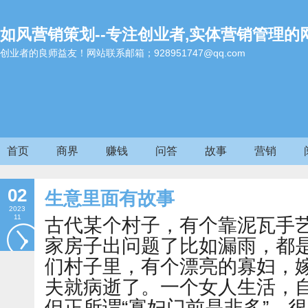
如风营销策划--专注创业者,实体营销管理的
创业者的良师益友！网站联系邮箱；928951747@qq.com
首页
商界
赚钱
问答
故事
营销
02
生意里面有故事
2023
11
古代某个村子，有个靠泥瓦手
家房子出问题了比如漏雨，都
们村子里，有个漂亮的寡妇，
夫就病逝了。一个女人生活，
但正所谓“寡妇门前是非多”，