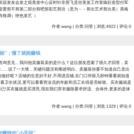
新设发友会发之煊美发中心反时针非剪飞灵丝美发工作室疯狂造型付军
室爱剪不剪第二部分剪吧剪彩艺剪坊（意为－－剪出艺术剪出美）美格
有格调）绝色发艺（
作者:wang | 分类:问答 | 浏览:4922 | 评论:0
丽”；懂了就能赚钱
咨询意见，我问他卖服装卖的是什么？这位朋友思索了很久才回答，卖
......说了一大堆，关键问题没有阐述明白。卖服装你要不知道自己卖出
能做好呢？店铺的生意好不好,不用进店铺,在门口停留几秒钟看看就知道
陈列,看卫生状况,更可以看看营业员的年龄和员工长得是否标致。买衣服就是
而已!买衣服就是买漂亮,现在我们穿衣服除要求舒适、合体外,更多的是体
作者:wang | 分类:问答 | 浏览:1329 | 评论:0
赚钱的“小手段”