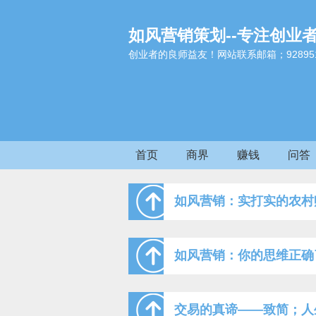
如风营销策划--专注创业
创业者的良师益友！网站联系邮箱；9289517
首页
商界
赚钱
问答
如风营销：实打实的农村
如风营销：你的思维正确
交易的真谛——致简；人