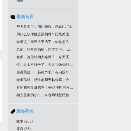
阅读
最新留言
努力💪学习，加油赚钱，感恩(´ᴗ`ʃƪ)老师分享干货
用什么软件挑选票的呀？已经关注您很久了！
老师这几天没法干活了，你是怎么挑选票票的？
老师，想拜你为师，向你学习，以邮箱联系你了，请回复为盼。
老师，这段时间太难做了，今天买明天跌，老师文中作业，是不是最后一根k线是卖点，前一根k线是买点？不知道对不对？请多多指教！
这几天太不好干了，天天亏钱😭咋办老师
感谢关注，一起努力吧！有问题可以留言
老师你好，感谢老师无私分享，给你邮箱留言了哈，我要学习交易技术课程！一定给我回复哈
看的我热血沸腾啊！😭这段时间亏惨了
初入股市的小白，向老师讨教经验！收藏了
标签列表
故事
(285)
开店
(75)