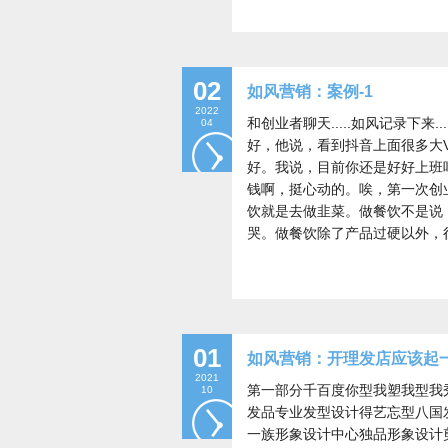
02
如风营销：案例-1
2022
和创业者聊天.....如风记录下
04
好，他说，看到抖音上面很多大
好。我说，目前你还是好好上班
钱啊，挺心动的。唉，第一次创
饮就是去做韭菜。做餐饮不是说
哭。做餐饮除了产品过硬以外，
01
如风营销：开理发店应该起一
2021
第一部分千百度你型我塑我型我
10
发品专业发型设计得艺忘型八国
一族形象设计中心独品形象设计