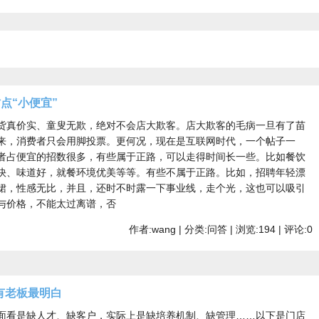
点“小便宜”
货真价实、童叟无欺，绝对不会店大欺客。店大欺客的毛病一旦有了苗
来，消费者只会用脚投票。更何况，现在是互联网时代，一个帖子一
者占便宜的招数很多，有些属于正路，可以走得时间长一些。比如餐饮
快、味道好，就餐环境优美等等。有些不属于正路。比如，招聘年轻漂
裙，性感无比，并且，还时不时露一下事业线，走个光，这也可以吸引
与价格，不能太过离谱，否
作者:wang | 分类:问答 | 浏览:194 | 评论:0
有老板最明白
面看是缺人才、缺客户，实际上是缺培养机制、缺管理……以下是门店