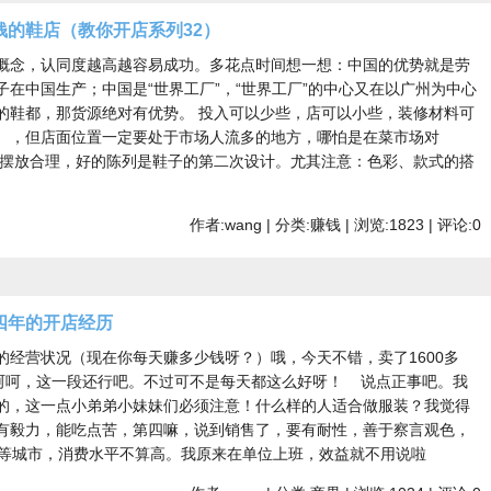
的鞋店（教你开店系列32）
概念，认同度越高越容易成功。多花点时间想一想：中国的优势就是劳
子在中国生产；中国是“世界工厂”，“世界工厂”的中心又在以广州为中心
的鞋都，那货源绝对有优势。 投入可以少些，店可以小些，装修材料可
），但店面位置一定要处于市场人流多的地方，哪怕是在菜市场对
、摆放合理，好的陈列是鞋子的第二次设计。尤其注意：色彩、款式的搭
作者:wang | 分类:赚钱 | 浏览:1823 | 评论:0
四年的开店经历
的经营状况（现在你每天赚多少钱呀？）哦，今天不错，卖了1600多
，呵呵，这一段还行吧。不过可不是每天都这么好呀！ 说点正事吧。我
的，这一点小弟弟小妹妹们必须注意！什么样的人适合做服装？我觉得
有毅力，能吃点苦，第四嘛，说到销售了，要有耐性，善于察言观色，
等城市，消费水平不算高。我原来在单位上班，效益就不用说啦