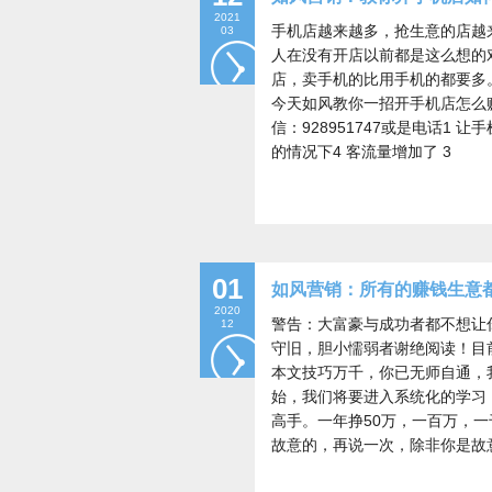
2021
手机店越来越多，抢生意的店越
03
人在没有开店以前都是这么想的
店，卖手机的比用手机的都要多
今天如风教你一招开手机店怎么赚
信：928951747或是电话1
的情况下4 客流量增加了 3
01
如风营销：所有的赚钱生意都
2020
警告：大富豪与成功者都不想让
12
守旧，胆小懦弱者谢绝阅读！目
本文技巧万千，你已无师自通，
始，我们将要进入系统化的学习
高手。一年挣50万，一百万，
故意的，再说一次，除非你是故