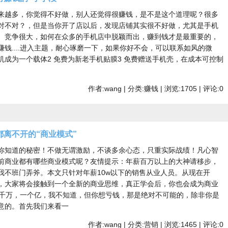
来越多，你觉得不好做，别人还觉得很赚钱，是不是这个道理呢？很多
对不对？，但是当你开了店以后，发现店铺其实很不好做，尤其是手机
。竞争很大，如何在众多的手机店中脱颖而出，赚到钱才是最重要的，
钱....进入主题，耐心琢磨一下，如果你好不会，可以联系如风的微
 让手机成为一个载体2 免费为新老手机贴膜3 免费赠送手机壳，在成本可控制
作者:wang | 分类:赚钱 | 浏览:1705 | 评论:0
离不开的“商业模式”
你知道的秘密！不做无谓激励，不谈多余心态，只重实际战绩！凡心智
前商业都有哪些商业模式呢？友情提示：年薪百万以上的大神请移步，
我不班门弄斧。本文只针对年薪10w以下的销售从业人员。从现在开
，大家将会接触到一个全新的商业思维，真正学会后，你也会成为商业
一千万，一个亿，我不知道，但你想亏钱，那是绝对不可能的，除非你是
意的。首先我们来看一
作者:wang | 分类:营销 | 浏览:1465 | 评论:0