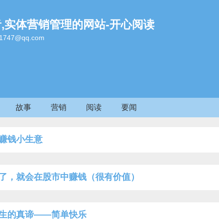
者,实体营销管理的网站-开心阅读
47@qq.com
故事
营销
阅读
要闻
赚钱小生意
了，就会在股市中赚钱（很有价值）
生的真谛——简单快乐