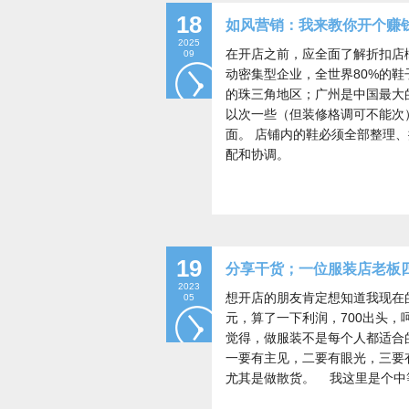
18
如风营销：我来教你开个赚钱
2025
在开店之前，应全面了解折扣店
09
动密集型企业，全世界80%的鞋
的珠三角地区；广州是中国最大
以次一些（但装修格调可不能次
面。 店铺内的鞋必须全部整理
配和协调。
19
分享干货；一位服装店老板
2023
想开店的朋友肯定想知道我现在
05
元，算了一下利润，700出头
觉得，做服装不是每个人都适合
一要有主见，二要有眼光，三要
尤其是做散货。 我这里是个中