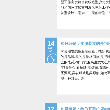
型工作室发舞台发线造型沙龙发
剪艺国际连锁古贝发艺鬼剪工作
发型设计（意为－－美的特别，
14
如风营销：卖服装卖的是“美
2021
有位朋友想做服装生意，找到我
05
的是品牌/卖的是价格/卖的是品味
去的“核心”那你的服装生意怎么
了!看什么,看招牌,看灯光,看
买漂亮,卖衣服就是卖形象,如此
现一种对美、对
12
如风营销：教你开手机店如何