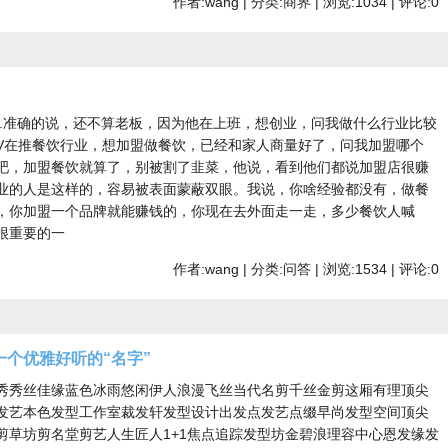
作者:wang | 分类:商界 | 浏览:1034 | 评论:0
来....准确的说，还不算老板，因为他在上班，想创业，问我做什么行业比较
V在推餐饮行业，想加盟做餐饮，已经和家人商量好了，问我加盟哪个
吧，加盟餐饮就算了，别被割了韭菜，他说，看到他们都说加盟店很赚
业的人是这样的，容易被表面蒙蔽双眼。我说，你啥经验都没有，做餐
，你加盟一个品牌就能赚钱的，你现在去外面走一走，多少餐饮人喊
很重要的一
作者:wang | 分类:问答 | 浏览:1534 | 评论:0
个优雅好听的“名字”
秀秀丝佳缘蓝色冰雨悠闲伊人浪漫飞丝当代名剪千丝金剪这厢有理顶尖
发艺本色发型工作室裁发轩发型设计出发点发艺点缀早尚发型空间顶尖
剪草坊剪名堂剪艺人生匠人1+1焦点追踪发型坊金碧浪理容中心恩发缘发