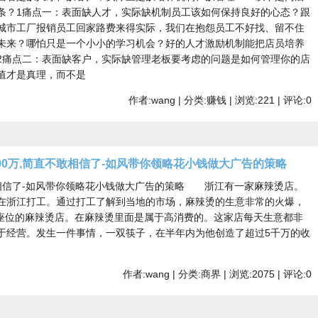
条？1痛点一：表面缺人才，实际缺机制员工该如何保持良好的心态？跟
城市工厂报销员工回家路费来得实际，我们在抱怨员工不好找、留不住
未来？哪怕只是一个小小的学习机会？好的人才激励机制能把店员培养
2痛点二：表面缺客户，实际缺管理老板要考虑的问题是如何管理你的店
值才是真理，而不是
作者:wang | 分类:赚钱 | 浏览:221 | 评论:0
00万,简直不敢相信了-如风带你领略花小钱做大广告的策略
敢相信了-如风带你领略花小钱做大广告的策略 浙江有一家麻辣烫店。
在浙江打工。通过打工了解到当地的市场，麻辣烫的生意非常的火爆，
个座位的麻辣烫店。在麻辣烫里面是属于高消费的。这家店每天生意都非
于经营。发生一件事情，一双筷子，在半年内为他创造了超过5千万的收
作者:wang | 分类:商界 | 浏览:2075 | 评论:0