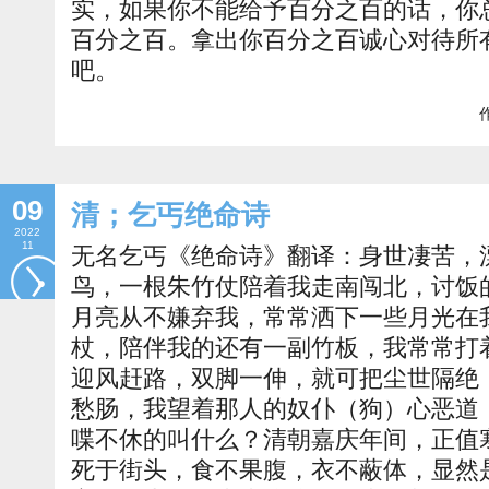
实，如果你不能给予百分之百的话，你
百分之百。拿出你百分之百诚心对待所
吧。
作
09
清；乞丐绝命诗
2022
11
无名乞丐《绝命诗》翻译：身世凄苦，
鸟，一根朱竹仗陪着我走南闯北，讨饭
月亮从不嫌弃我，常常洒下一些月光在
杖，陪伴我的还有一副竹板，我常常打
迎风赶路，双脚一伸，就可把尘世隔绝
愁肠，我望着那人的奴仆（狗）心恶道
喋不休的叫什么？清朝嘉庆年间，正值
死于街头，食不果腹，衣不蔽体，显然