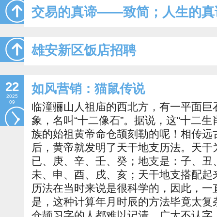
交易的真谛——致简；人生的真
雄安新区饭店招聘
22
如风营销：猫鼠传说
2025
09
临潼骊山人祖庙的西北方，有一平面巨
象，名叫“十二像石”。据说，这“十二生
族的始祖黄帝命仓颉刻勒的呢！相传远
后，黄帝就发明了天干地支历法。天干
已、庚、辛、壬、癸；地支是：子、丑
未、申、酉、戌、亥；天干地支搭配起
历法在当时来说是很科学的，因此，一
是，这种计算年月时辰的方法毕竟太复
仓颉习字的人都难以记清，广大不认字