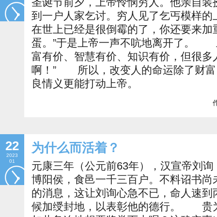
圣诞节前夕，上帝怜悯穷人。他亲自装
到一户人家乞讨。穷人见了乞丐模样的
在世上已经是很倒霉的了，你还要来加
蛋。”于是上帝一声不吭地离开了。 
富有价、智慧有价、知识有价，但很多
啊！” 所以，改变人的命运除了财富
良情义更能打动上帝。
作
22
为什么而活着？
2023
01
元康三年（公元前63年），汉宣帝刘
博阳侯，食邑一千三百户。不料诏书尚
的消息，这让刘询心急不已，命人速到
候加绶封地，以表彰他的德行。 贵