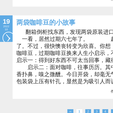
19
两袋咖啡豆的小故事
2022
10
翻箱倒柜找东西，发现两袋原装进
一看，居然过期六七年了。 起
了。不过，很快懊丧转变为欣喜。你想
咖啡豆，过期咖啡豆换来人生小启
启示一：得到好东西不可太当回事，
启示二：面对咖啡，往事历历。其中
香扑鼻，嗅之微醺。今日开袋，却毫无
包装袋上压有针孔，显然是为吸引人而
作
‹‹
1
2
3
4