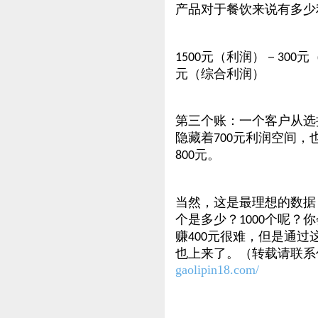
产品对于餐饮来说有多少
元（利润）－
元
1500
300
元（综合利润）
第三个账：一个客户从选
隐藏着
元利润空间，
700
元。
800
当然，这是最理想的数据
个是多少？
个呢？你
1000
赚
元很难，但是通过
400
也上来了。（转载请联系作
gaolipin18.com/