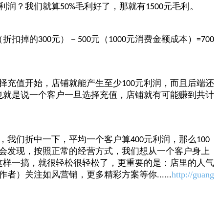
利润？我们就算
毛利好了，那就有
元毛利。
50%
1500
（折扣掉的
元）－
元（
元消费金额成本）
300
500
1000
=700
择充值开始，店铺就能产生至少
元利润，而且后端还
100
也就是说一个客户一旦选择充值，店铺就有可能赚到共计
，我们折中一下，平均一个客户算
元利润，那么
400
100
会发现，按照正常的经营方式，我们想从一个客户身上
这样一搞，就很轻松很轻松了，更重要的是：店里的人气
者）关注如风营销，更多精彩方案等你......
http://guang