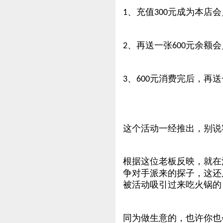
、充值
元成为本店会
1
300
、再送一张
元余额会
2
600
、
元消费完后，再送
3
600
这个活动一经推出，别说
根据这位老板反映，就在
争对手派来的探子，这还
被活动吸引过来吃火锅的
同为做生意的，也许你也