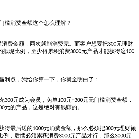
门槛消费金额这个怎么理解？
槛消费金额，两次就能消费完。而客户想要把
元理财
300
的抵现比例，至少得累积消费
元产品才能获得这
3000
100
赢利点，我给你算一下，你就全明白了：
充
元成为会员，免单
元
元无门槛消费金额，
300
100
+300
元的产品，这是绝对有钱赚的。
00
获得最后送的
元消费金额，那么必须把
元理财额
1000
300
比例，后续必须累积消费
元产品才行，那么
元
3000
3000