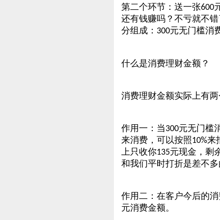
第二个环节：送一张
600
还有钱赚吗？不亏就不错
分组成：
元无门槛消
300
什么是消费理财金额？
消费理财金额实际上有两
作用一：当
元无门槛
300
来消费，可以按照
来
10%
上只收你
元现金，剩
135
和我们平时打折是差不多
作用二：在客户今后的消
元消费金额。