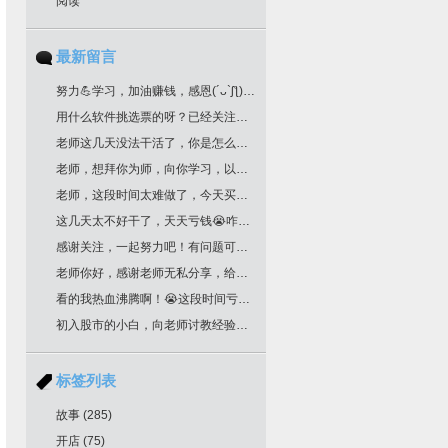
阅读
最新留言
努力💪学习，加油赚钱，感恩(´ᴗ`ʃƪ)老师分享干货
用什么软件挑选票的呀？已经关注您很久了！
老师这几天没法干活了，你是怎么挑选票票的？
老师，想拜你为师，向你学习，以邮箱联系你了，请回复为盼。
老师，这段时间太难做了，今天买明天跌，老师文中作业，是不是最后一根k线是卖点，前一根k线是买点？不知道对不对？请多多指教！
这几天太不好干了，天天亏钱😭咋办老师
感谢关注，一起努力吧！有问题可以留言
老师你好，感谢老师无私分享，给你邮箱留言了哈，我要学习交易技术课程！一定给我回复哈
看的我热血沸腾啊！😭这段时间亏惨了
初入股市的小白，向老师讨教经验！收藏了
标签列表
故事
(285)
开店
(75)