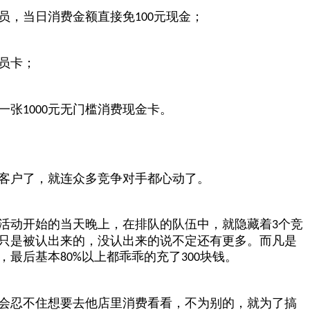
员，当日消费金额直接免
元现金；
100
员卡；
一张
元无门槛消费现金卡。
1000
客户了，就连众多竞争对手都心动了。
活动开始的当天晚上，在排队的队伍中，就隐藏着
个竞
3
只是被认出来的，没认出来的说不定还有更多。而凡是
，最后基本
以上都乖乖的充了
块钱。
80%
300
会忍不住想要去他店里消费看看，不为别的，就为了搞