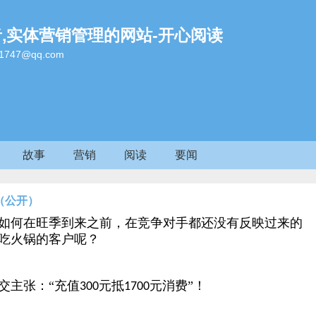
者,实体营销管理的网站-开心阅读
47@qq.com
故事
营销
阅读
要闻
（公开）
如何在旺季到来之前，在竞争对手都还没有反映过来的
吃火锅的客户呢？
交主张：“充值
元抵
元消费”！
300
1700