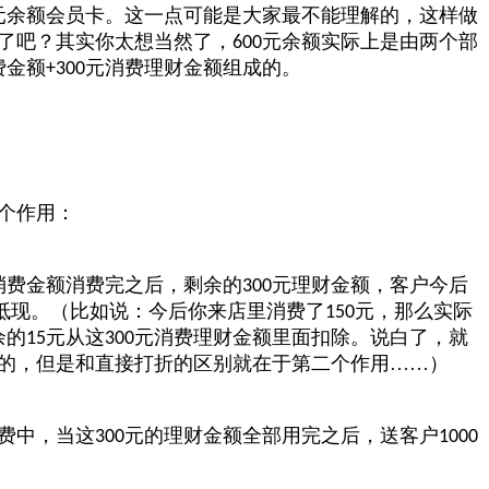
元余额会员卡。这一点可能是大家最不能理解的，这样做
了吧？其实你太想当然了，
元余额实际上是由两个部
600
费金额
元消费理财金额组成的。
+300
个作用：
消费金额消费完之后，剩余的
元理财金额，客户今后
300
抵现。（比如说：今后你来店里消费了
元，那么实际
150
余的
元从这
元消费理财金额里面扣除。说白了，就
15
300
的，但是和直接打折的区别就在于第二个作用……）
费中，当这
元的理财金额全部用完之后，送客户
300
1000