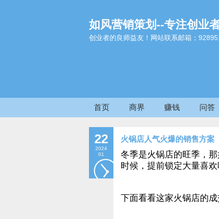
如风营销策划--专注创业
创业者的良师益友！网站联系邮箱；9289517
首页
商界
赚钱
问答
22
火锅店人气火爆的销售方案
2024
冬季是火锅店的旺季，那
01
时候，提前锁定大量喜欢
下面看看这家火锅店的成