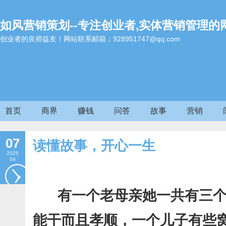
如风营销策划--专注创业者,实体营销管理的
创业者的良师益友！网站联系邮箱；928951747@qq.com
首页
商界
赚钱
问答
故事
营销
07
读懂故事，开心一生
2025
04
有一个老母亲她一共有三个
能干而且孝顺，一个儿子有些