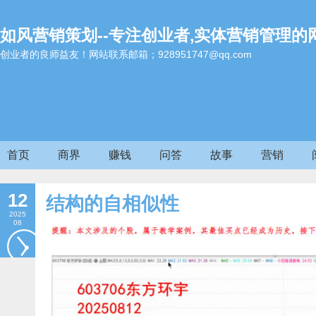
如风营销策划--专注创业者,实体营销管理的
创业者的良师益友！网站联系邮箱；928951747@qq.com
首页
商界
赚钱
问答
故事
营销
12
结构的自相似性
2025
08