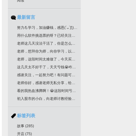
阅读
最新留言
努力💪学习，加油赚钱，感恩(´ᴗ`ʃƪ)老师分享干货
用什么软件挑选票的呀？已经关注您很久了！
老师这几天没法干活了，你是怎么挑选票票的？
老师，想拜你为师，向你学习，以邮箱联系你了，请回复为盼。
老师，这段时间太难做了，今天买明天跌，老师文中作业，是不是最后一根k线是卖点，前一根k线是买点？不知道对不对？请多多指教！
这几天太不好干了，天天亏钱😭咋办老师
感谢关注，一起努力吧！有问题可以留言
老师你好，感谢老师无私分享，给你邮箱留言了哈，我要学习交易技术课程！一定给我回复哈
看的我热血沸腾啊！😭这段时间亏惨了
初入股市的小白，向老师讨教经验！收藏了
标签列表
故事
(285)
开店
(75)