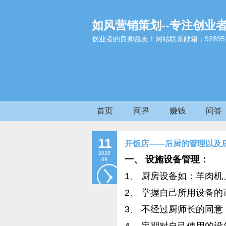
如风营销策划--专注创业
创业者的良师益友！网站联系邮箱；9289517
首页
商界
赚钱
问答
11
开饭店——后厨的管理以及
2025
一、 设施设备管理：
09
1、 厨房设备如：羊肉
2、 掌握自己所用设备
3、 不经过厨师长的同