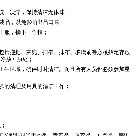
须洗一次澡，保持清洁无体味；
化装品，以免影响出品口味；
下工服，摘下工作帽；
：包括拖把、灰兜、扫帚、抹布、玻璃刷等必须指定存放
干净放回原处；
分卫生区域，确保时时清洁。而且所有人员都必须参加星
泔脚的清理及用具的清洁工作；
理；
厨师长都要对当天肉类、青菜类、凉菜类、面点类、等出