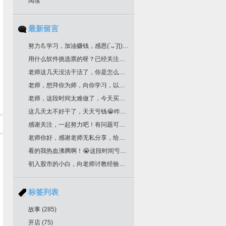
阅读
最新留言
努力💪学习，加油赚钱，感恩(´ᴗ`ʃƪ)老师分享干货
用什么软件挑选票的呀？已经关注您很久了！
老师这几天没法干活了，你是怎么挑选票票的？
老师，想拜你为师，向你学习，以邮箱联系你了，请回复为盼。
老师，这段时间太难做了，今天买明天跌，老师文中作业，是不是最后一根k线是卖点，前一根k线是买点？不知道对不对？请多多指教！
这几天太不好干了，天天亏钱😭咋办老师
感谢关注，一起努力吧！有问题可以留言
老师你好，感谢老师无私分享，给你邮箱留言了哈，我要学习交易技术课程！一定给我回复哈
看的我热血沸腾啊！😭这段时间亏惨了
初入股市的小白，向老师讨教经验！收藏了
标签列表
故事
(285)
开店
(75)