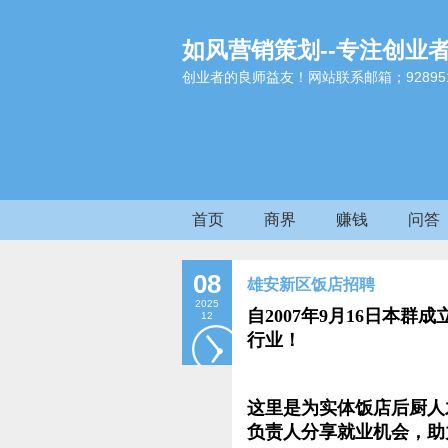
如风营销策划--专注创业
创业者的良师益友！网站联系邮箱；9289517
首页
商界
赚钱
问答
08
雄安新区饭店招聘
2025
自2007年9月16日本
12
行业！
这里是为实体饭店后厨人
负责人分享就业机会，助