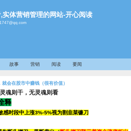
者,实体营销管理的网站-开心阅读
47@qq.com
故事
营销
阅读
要闻
，就会在股市中赚钱（很有价值）
灵魂则干，无灵魂则看
诠释
4这个敏感时段中上涨3%-5%视为割韭菜镰刀