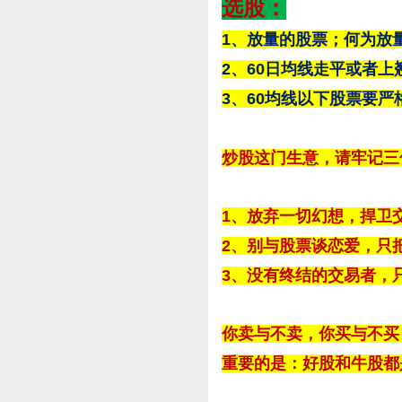
选股：
1、放量的股票；何为放量
2、60日均线走平或者上
3、60均线以下股票要严
炒股这门生意，请牢记三
1、放弃一切幻想，捍卫
2、别与股票谈恋爱，只
3、没有终结的交易者，
你卖与不卖，你买与不买
重要的是：好股和牛股都