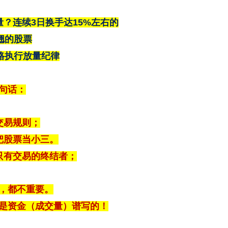
？连续3日换手达15%左右的
翘的股票
格执行放量纪律
句话：
交易规则；
把股票当小三。
只有交易的终结者；
，都不重要。
是资金（成交量）谱写的！