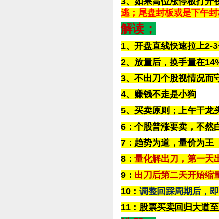
3、如果高位涨停板打开
逃；尾盘封板或是下午封
解读；
1、开盘直线快速拉上2
2、放量后，换手量在14
3、不出刀个股视情况而
4、赚钱不走是小狗
5、买卖原则；上午干龙头
6：个股普涨要卖，不然
7：趋势为道，量价为王
8：
量化解出刀，第一天出
9：
出刀后第二天开始缩量
10：
调整回踩周期后，即使
11：股票买卖回归大道