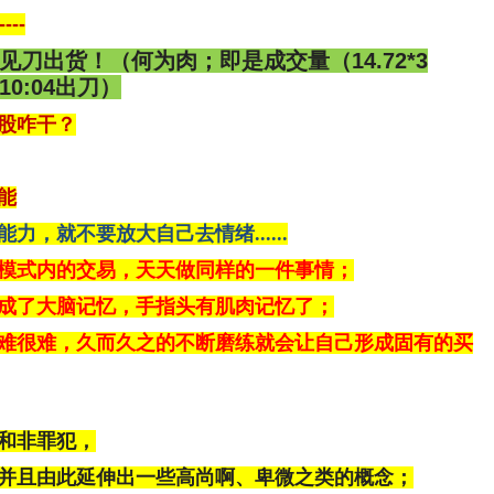
--
刀出货！（何为肉；即是成交量（14.72*3
10:04出刀）
股咋干？
能
力，就不要放大自己去情绪......
模式内的交易，天天做同样的一件事情；
成了大脑记忆，手指头有肌肉记忆了；
难很难，久而久之的不断磨练就会让自己形成固有的买
和非罪犯，
并且由此延伸出一些高尚啊、卑微之类的概念；