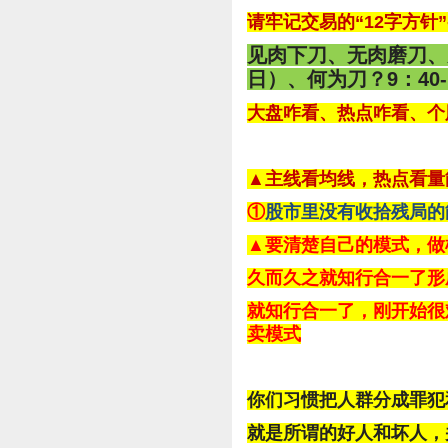
请牢记交易的“12字方针”--
见肉下刀、无肉磨刀、见
日）、何为刀？9：40-
大盘咋看、热点咋看、个
▲主线看均线，热点看量
①
股市里没有收拾残局的能
▲要清楚自己的模式，做
久而久之就知行合一了形
就知行合一了，刚开始很
卖模式
你们习惯把人群分成罪犯
就是所谓的好人和坏人，