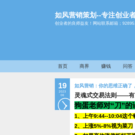
如风营销策划--专注创业
创业者的良师益友！网站联系邮箱；9289517
首页
商界
赚钱
问答
19
如风营销：你的思维正确了
2023
灵魂式交易法则——有
06
狗蛋老师对“刀”的
1、上午9:44--10:0
2、上涨5%-8%视为菜刀