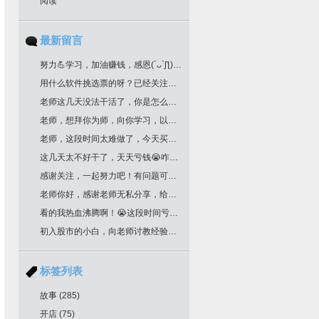
阅读
最新留言
努力💪学习，加油赚钱，感恩(´ᴗ`ʃƪ)老师分享干货
用什么软件挑选票的呀？已经关注您很久了！
老师这几天没法干活了，你是怎么挑选票票的？
老师，想拜你为师，向你学习，以邮箱联系你了，请回复为盼。
老师，这段时间太难做了，今天买明天跌，老师文中作业，是不是最后一根k线是卖点，前一根k线是买点？不知道对不对？请多多指教！
这几天太不好干了，天天亏钱😭咋办老师
感谢关注，一起努力吧！有问题可以留言
老师你好，感谢老师无私分享，给你邮箱留言了哈，我要学习交易技术课程！一定给我回复哈
看的我热血沸腾啊！😭这段时间亏惨了
初入股市的小白，向老师讨教经验！收藏了
标签列表
故事
(285)
开店
(75)