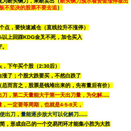
视为断头铡刀，果断卖出（
断头铡刀预示着资金涨停板出
板不坚决的股票不要去追
）
-3个点，要快速减仓（直线拉升不涨停）
%以上回踩KDG金叉不死，加仓买入
守。
，下午买个股（2:30后）
白涨了；个股大跌要买，不然白跌了
（总而言之，股票是钱堆出来的，先有量后有价）
刀，第二天量能大于第一天出刀量，为化解.....
，一定要等周期，也就是4-5-8天，
出刀，量能逐步放大可以化解刀......
至简，形成自己的一个交易闭环才能集小胜为大胜