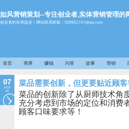
如风营销策划--专注创业者,实体营销管理的
创业者的良师益友！网站联系邮箱；928951747@qq.com
首页
商界
赚钱
问答
故事
营销
07
菜品需要创新，但更要贴近顾客
2025
08
菜品的创新除了从厨师技术角
充分考虑到市场的定位和消费
顾客口味要求等！