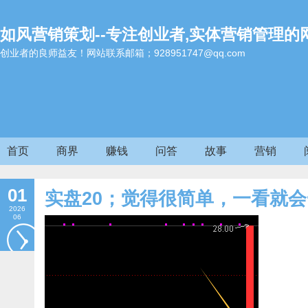
如风营销策划--专注创业者,实体营销管理的
创业者的良师益友！网站联系邮箱；928951747@qq.com
首页
商界
赚钱
问答
故事
营销
01
实盘20；觉得很简单，一看就
2026
06