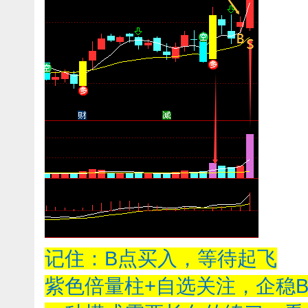
记住：B点买入，等待起飞
紫色倍量柱+自选关注，企稳