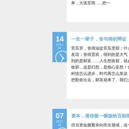
单，大道至简......把一
14
一生一辈子，舍与得的辩证
2022
苦瓜苦，舍得油盐苦瓜变甜；什
03
友谊；舍得宽容，得到的是大气
到的是财富……人生想收获，就
收获，这是幻想，是痴心妄想！
科技怎么进步，时代再怎么发达
把勤舍出去，财富就来了。我们
07
资本，请你留一碗饭给百姓
2022
但当资金频繁杀向民生领域，这
02