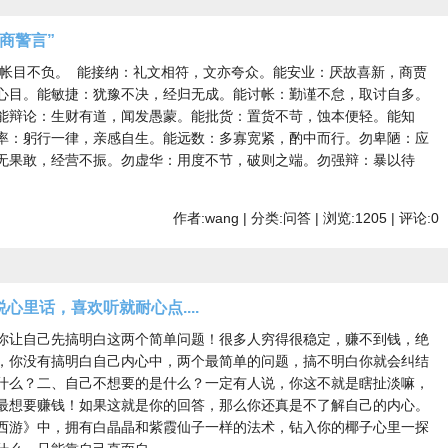
商警言”
，帐目不负。 能接纳：礼文相符，文亦夸众。能安业：厌故喜新，商贾
心目。能敏捷：犹豫不决，经归无成。能讨帐：勤谨不怠，取讨自多。
能辩论：生财有道，闻发愚蒙。能批货：置货不苛，蚀本便轻。能知
率：躬行一律，亲感自生。能远数：多寡宽紧，酌中而行。勿卑陋：应
无果敢，经营不振。勿虚华：用度不节，破则之端。勿强辩：暴以待
作者:wang | 分类:问答 | 浏览:1205 | 评论:0
里话，喜欢听就耐心点....
你让自己先搞明白这两个简单问题！很多人穷得很稳定，赚不到钱，绝
，你没有搞明白自己内心中，两个最简单的问题，搞不明白你就会纠结
什么？二、自己不想要的是什么？一定有人说，你这不就是瞎扯淡嘛，
最想要赚钱！如果这就是你的回答，那么你还真是不了解自己的内心。
西游》中，拥有白晶晶和紫霞仙子一样的法术，钻入你的椰子心里一探