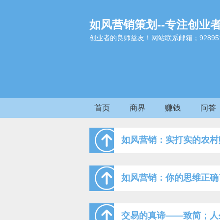
如风营销策划--专注创业
创业者的良师益友！网站联系邮箱；9289517
首页
商界
赚钱
问答
如风营销：实打实的农村
如风营销：你的思维正确
交易的真谛——致简；人