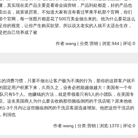
懂，其实现在卖产品主要是看谁会搞营销，产品到处都是，好的产品也
卖出去，就算谁厉害。不知道大家有没有看过苹果手机那个官网，你们
那个官网，每一张图片都是花了500万美金做出来的。他为什么要花这么
足你的视觉，让你产生购买欲望。所以说太老实的人就不太适合生存，
是把自己培养成了被
作者:wang | 分类:营销 | 浏览:944 | 评论:0
自己的消费习惯，只要不做出让客户极为不满的行为，那你的这群客户就不
的固定用户积累下来，久而久之，业务必然能越做越大！美国有一个年
团队只有5个人。他赚钱的方法，就是带领着只有5人的小团队，在美国专
店。这名美国商人为什么要去收购那些频临倒闭的干洗店呢？原来他收
的1-3个月内让这些频临倒闭的干洗店客源迅速增加。他把这些干洗店的
，利润也
作者:wang | 分类:营销 | 浏览:1370 | 评论:0