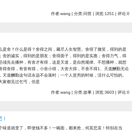
作者:wang | 分类:问答 | 浏览:1251 | 评论:0
么是舍？什么是得？舍得之间，藏尽人生智慧。舍得了微笑，得到的是
；舍的诚实，得到的是朋友；舍得面子，得到的是实惠；舍得力气，得
必须先去播种，有舍才有得，这是天道，是自然规律。不想播种，就想
舍得舍得，有舍有得，小舍小得，大舍大得，不舍不得1、天道酬勤无论
，天道酬勤这句话永远不会落时；一个人贫穷的时候，没什么可怕的。
大家都见过乞丐，但是
作者:wang | 分类:故事 | 浏览:3603 | 评论:0
吧！
个味道就变了，即使钱不多！一碗面，都来抢，何其悲哀！特别在当