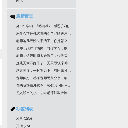
阅读
最新留言
努力💪学习，加油赚钱，感恩(´ᴗ`ʃƪ)老师分享干货
用什么软件挑选票的呀？已经关注您很久了！
老师这几天没法干活了，你是怎么挑选票票的？
老师，想拜你为师，向你学习，以邮箱联系你了，请回复为盼。
老师，这段时间太难做了，今天买明天跌，老师文中作业，是不是最后一根k线是卖点，前一根k线是买点？不知道对不对？请多多指教！
这几天太不好干了，天天亏钱😭咋办老师
感谢关注，一起努力吧！有问题可以留言
老师你好，感谢老师无私分享，给你邮箱留言了哈，我要学习交易技术课程！一定给我回复哈
看的我热血沸腾啊！😭这段时间亏惨了
初入股市的小白，向老师讨教经验！收藏了
标签列表
故事
(285)
开店
(75)