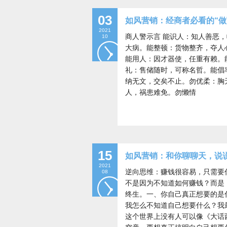
03
如风营销：经商者必看的“做
2021
商人警示言 能识人：知人善恶
10
大病。能整顿：货物整齐，夺人
能用人：因才器使，任重有赖。
礼：售储随时，可称名哲。能倡
纳无文，交矣不止。勿优柔：胸
人，祸患难免。勿懒情
15
如风营销：和你聊聊天，说说心
2021
逆向思维：赚钱很容易，只需要
08
不是因为不知道如何赚钱？而是
终生。一、你自己真正想要的是
我怎么不知道自己想要什么？我
这个世界上没有人可以像《大话