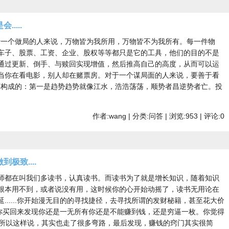
....
对于一个做局的人来说，万物皆为我所用，万物皆不为我所有。每一件物
车子、股票、工资、企业、股权等等都只是它的工具，他们的目的不是
通过更新、倒手、与赎回实现增值，然后推高自己的高度，从而可以运
当你在看电影，别人却在赌票房。对于一个谋局面的人来说，要善于看
东西构成的：第一是趋势趋势就像江水，浩浩荡荡，顺势者昌逆势者亡。投
作者:wang | 分类:问答 | 浏览:953 | 评论:0
极致....
师都在叫我们多读书，认真读书。而读书为了就是增长知识，随着知识
根本用不到，或者说没有用，这时候你的心开始动摇了，读书无用论在
......你开始漫无目的的寻找捷径，去寻找所谓的发财秘籍，甚至花大价
当你买回来发现你还是一无所有你还是不能赚到钱，还是穷逼一枚。你觉得
.如风之所以这样说，其实也走了很多弯路，最后发现，赚钱的窍门其实很简