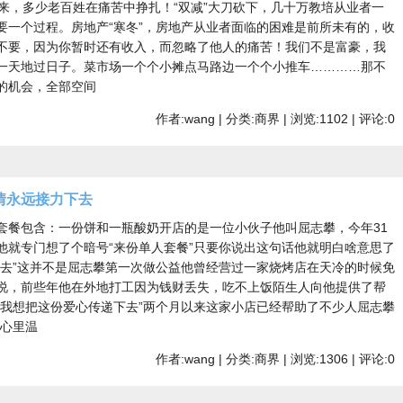
来，多少老百姓在痛苦中挣扎！“双减”大刀砍下，几十万教培从业者一
要一个过程。房地产“寒冬”，房地产从业者面临的困难是前所未有的，收
不要，因为你暂时还有收入，而忽略了他人的痛苦！我们不是富豪，我
一天地过日子。菜市场一个个小摊点马路边一个个小推车…………那不
的机会，全部空间
作者:wang | 分类:商界 | 浏览:1102 | 评论:0
情永远接力下去
套餐包含：一份饼和一瓶酸奶开店的是一位小伙子他叫屈志攀，今年31
他就专门想了个暗号“来份单人套餐”只要你说出这句话他就明白啥意思了
下去”这并不是屈志攀第一次做公益他曾经营过一家烧烤店在天冷的时候免
说，前些年他在外地打工因为钱财丢失，吃不上饭陌生人向他提供了帮
助我想把这份爱心传递下去”两个月以来这家小店已经帮助了不少人屈志攀
人心里温
作者:wang | 分类:商界 | 浏览:1306 | 评论:0