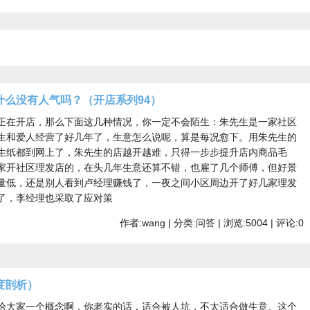
什么没有人气吗？（开店系列94）
正在开店，那么下面这几种情况，你一定不会陌生：朱先生是一家社区
生和爱人经营了好几年了，生意怎么说呢，算是每况愈下。用朱先生的
生纸都到网上了，朱先生的店越开越难，只得一步步提升店内商品毛
家开社区理发店的，在头几年生意还算不错，也雇了几个师傅，但好景
量低，还是别人看到卢经理赚钱了，一夜之间小区周边开了好几家理发
了，李经理也采取了应对策
作者:wang | 分类:问答 | 浏览:5004 | 评论:0
度剖析）
给大家一个概念啊，你老实的话，适合被人坑，不太适合做生意。这个