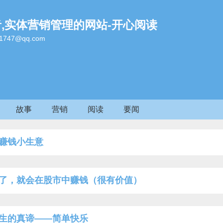
者,实体营销管理的网站-开心阅读
47@qq.com
故事
营销
阅读
要闻
赚钱小生意
了，就会在股市中赚钱（很有价值）
生的真谛——简单快乐