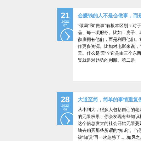
21
会赚钱的人不是会做事，而是会.
2022
“做局”和“做事”有根本区别：
07
品、每一项服务、比如：房子、
彻底拥有他们，而是利用他们。
作更多资源。比如对电影来说，
天。什么是'天'？它是由三个
资就是对趋势的判断。第二是
28
大道至简，简单的事情重复做到
2022
从小到大，很多人包括自己的老
06
的无限极累；你会发现有些知识
这个信息发大的社会开始无限蔓延
钱去购买那些所谓的“知识”。
被“知识”再一次忽悠了....