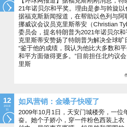
【环球网报道】据福克斯刚刚消息，特
21年诺贝尔和平奖。理由是参与斡旋
据福克斯新闻报道，在帮助以色列与阿
挪威议会议员克里斯蒂安（Christian Tyb
委员会，提名特朗普为2021年诺贝尔
克里斯蒂安赞扬了特朗普为解决全球旷
“鉴于他的成绩，我认为他比大多数和
和平方面做得更多。”目前担任北约议
里斯
作
12
如风营销：金嗓子快哑了
2019
11
2009年10月1日，天安门城楼旁，一
奋。她个子娇小，穿一件粉色西装上衣