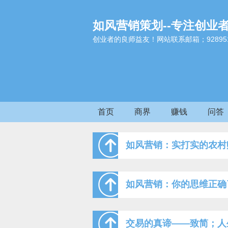
如风营销策划--专注创业
创业者的良师益友！网站联系邮箱；9289517
首页
商界
赚钱
问答
如风营销：实打实的农村
如风营销：你的思维正确
交易的真谛——致简；人