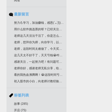
阅读
最新留言
努力💪学习，加油赚钱，感恩(´ᴗ`ʃƪ)老师分享干货
用什么软件挑选票的呀？已经关注您很久了！
老师这几天没法干活了，你是怎么挑选票票的？
老师，想拜你为师，向你学习，以邮箱联系你了，请回复为盼。
老师，这段时间太难做了，今天买明天跌，老师文中作业，是不是最后一根k线是卖点，前一根k线是买点？不知道对不对？请多多指教！
这几天太不好干了，天天亏钱😭咋办老师
感谢关注，一起努力吧！有问题可以留言
老师你好，感谢老师无私分享，给你邮箱留言了哈，我要学习交易技术课程！一定给我回复哈
看的我热血沸腾啊！😭这段时间亏惨了
初入股市的小白，向老师讨教经验！收藏了
标签列表
故事
(285)
开店
(75)