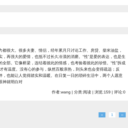
力都很大。很多夫妻、情侣，经年累月只讨论工作、房贷、柴米油盐，
实，再强大的爱情，也抵不过长久冷漠的消磨。“性”是爱的表达，也是生
的全部。它像桥梁，连结着彼此的情感，也考验着彼此的珍惜。“性”拆成
生活才有温度。没有心的参与，纵然百般亲热，到头来也会变得疏远；反
伴，也能让人觉得踏实和温暖。在日复一日的琐碎生活中，两个人愿意
眼神就明白对
作者:wang | 分类:阅读 | 浏览:159 | 评论:0
‹‹
1
››