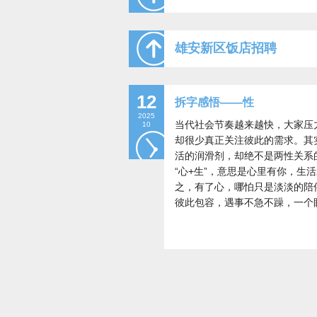
雄安新区饭店招聘
12
拆字感悟——性
2025
当代社会节奏越来越快，大家压
10
却很少真正关注彼此的需求。其
活的润滑剂，却绝不是两性关系
“心+生”，意思是心里有你，
之，有了心，哪怕只是淡淡的陪
彼此包容，遇事不急不躁，一个