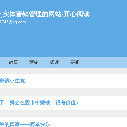
者,实体营销管理的网站-开心阅读
47@qq.com
故事
营销
阅读
要闻
赚钱小生意
了，就会在股市中赚钱（很有价值）
生的真谛——简单快乐