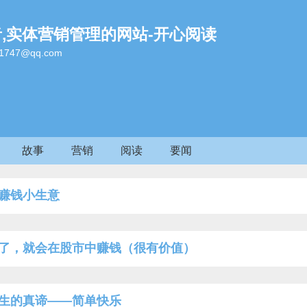
者,实体营销管理的网站-开心阅读
47@qq.com
故事
营销
阅读
要闻
赚钱小生意
了，就会在股市中赚钱（很有价值）
生的真谛——简单快乐