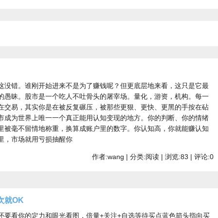
这没错。谁刚开始进来不是为了赚钱呢？但更底层地来看，这只是它最
的愚昧。股市是一个吃人不吐骨头的屠宰场。量化，游资，机构。每一
在交易，其实你是在被反复碾压，被那些更狠、更快、更黑的手按在砧
市成为世界上唯一一个真正能用认知变现的地方。你的判断、你的情绪
里被毫不留情地称重，换算成账户里的数字。你认知高，你就能赚认知
里，市场就用亏损抽醒你
作者:wang | 分类:阅读 | 浏览:83 | 评论:0
次就OK
还要看你的定力和眼光看图，倍量+关注+自选等待买点蓝色箭头指向买