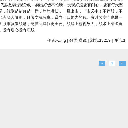
，7连板厚出现分歧，卖出好饭不怕晚，发现好股要有耐心，要有每天坚
易，就像猎豹狩猎一样，静静潜伏，一旦出击；一击必中！不荐股，不
代表买入依据；只做交流分享，赚自己认知内的钱。有时候空仓也是一
！股市就像战场，纪律比操作更重要。战略上藐视敌人，战术上磨练自
，没有耐心没有底线
作者:wang | 分类:赚钱 | 浏览:13219 | 评论:1
‹‹
1
››