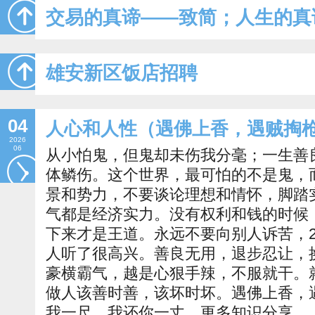
交易的真谛——致简；人生的真
雄安新区饭店招聘
04
人心和人性（遇佛上香，遇贼掏
2026
06
从小怕鬼，但鬼却未伤我分毫；一生善
体鳞伤。这个世界，最可怕的不是鬼，
景和势力，不要谈论理想和情怀，脚踏
气都是经济实力。没有权利和钱的时候
下来才是王道。永远不要向别人诉苦，2
人听了很高兴。善良无用，退步忍让，
豪横霸气，越是心狠手辣，不服就干。
做人该善时善，该坏时坏。遇佛上香，
我一尺，我还你一丈。更多知识分享