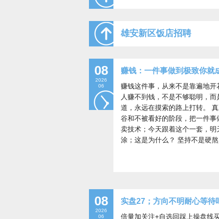
雄安新区饭店招聘
08
赚钱：一件事做到极致你就
2026
赚钱这件事，从来不是靠遍地开
06
人赚不到钱，不是不够聪明，而
道，永远在摸索的路上打转。 
谷和不被看好的阶段，把一件事
卖技术；今天跟着这个一套，明
涂；这是为什么？ 坚持不是硬
08
实盘27；方向不明耐心等待
2026
倍量加关注+自选回踩上操盘线
06