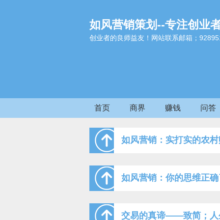
如风营销策划--专注创业
创业者的良师益友！网站联系邮箱；9289517
首页
商界
赚钱
问答
如风营销：实打实的农村
如风营销：你的思维正确
交易的真谛——致简；人