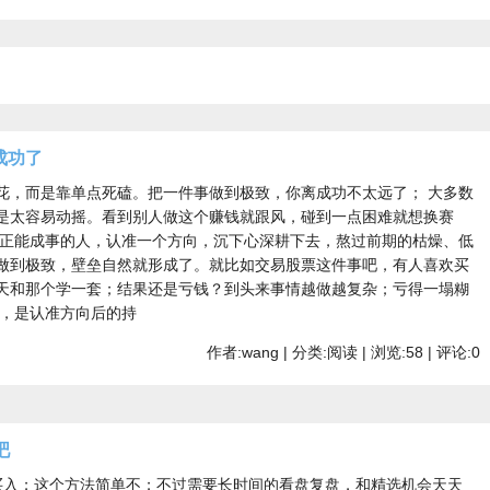
成功了
花，而是靠单点死磕。把一件事做到极致，你离成功不太远了； 大多数
是太容易动摇。看到别人做这个赚钱就跟风，碰到一点困难就想换赛
真正能成事的人，认准一个方向，沉下心深耕下去，熬过前期的枯燥、低
做到极致，壁垒自然就形成了。就比如交易股票这件事吧，有人喜欢买
天和那个学一套；结果还是亏钱？到头来事情越做越复杂；亏得一塌糊
熬，是认准方向后的持
作者:wang | 分类:阅读 | 浏览:58 | 评论:0
吧
买入；这个方法简单不；不过需要长时间的看盘复盘，和精选机会天天