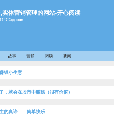
者,实体营销管理的网站-开心阅读
47@qq.com
故事
营销
阅读
要闻
赚钱小生意
了，就会在股市中赚钱（很有价值）
生的真谛——简单快乐