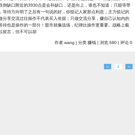
跌倒缺口附近的3930点是会补缺口，还是向上，谁也不知道；只能等带
，等待方向明了之后有一句说的好，你惦记人家那点利息，主力惦记的
做分享交流过往操作不代表买入依据；只做交流分享，赚自己认知内的
等待也是操作的一部分！股市就像战场，纪律比操作更重要。战略上藐
以留言，但不可以胡
作者:wang | 分类:赚钱 | 浏览:580 | 评论:0
‹‹
1
››