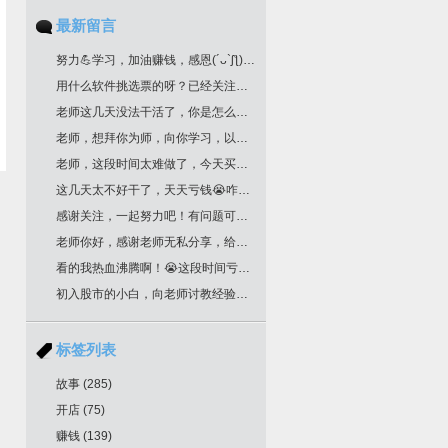
最新留言
努力💪学习，加油赚钱，感恩(´ᴗ`ʃƪ)老师分享干货
用什么软件挑选票的呀？已经关注您很久了！
老师这几天没法干活了，你是怎么挑选票票的？
老师，想拜你为师，向你学习，以邮箱联系你了，请回复为盼。
老师，这段时间太难做了，今天买明天跌，老师文中作业，是不是最后一根k线是卖点，前一根k线是买点？不知道对不对？请多多指教！
这几天太不好干了，天天亏钱😭咋办老师
感谢关注，一起努力吧！有问题可以留言
老师你好，感谢老师无私分享，给你邮箱留言了哈，我要学习交易技术课程！一定给我回复哈
看的我热血沸腾啊！😭这段时间亏惨了
初入股市的小白，向老师讨教经验！收藏了
标签列表
故事
(285)
开店
(75)
赚钱
(139)