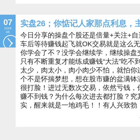
07
实盘26；你惦记人家那点利息，
2026
06
今日分享的操盘个股还是倍量+关注+
车后等待赚钱起飞就OK交易就是这么
你学会了不？没学会继续学，继续操盘
只有不断重复才能练成赚钱“大法”吃不
太少，肉太小，肉小肉少不怕，就怕你
个不是怀揣梦想，想在股市赚的盆满钵
很打脸！进过无数次交易，依然亏钱，
赚不到钱？为什么每次进去都打脸？究
实，醒来就是一地鸡毛！！有人兴致勃