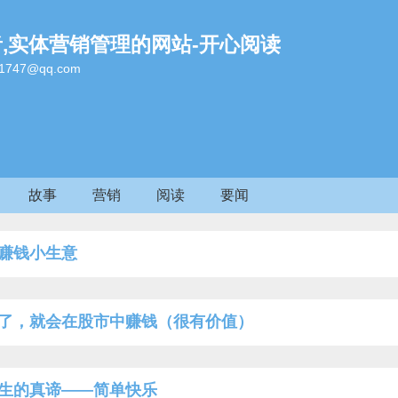
者,实体营销管理的网站-开心阅读
47@qq.com
故事
营销
阅读
要闻
赚钱小生意
了，就会在股市中赚钱（很有价值）
生的真谛——简单快乐