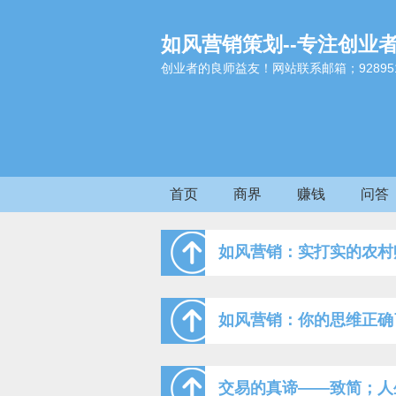
如风营销策划--专注创业
创业者的良师益友！网站联系邮箱；9289517
首页
商界
赚钱
问答
如风营销：实打实的农村
如风营销：你的思维正确
交易的真谛——致简；人