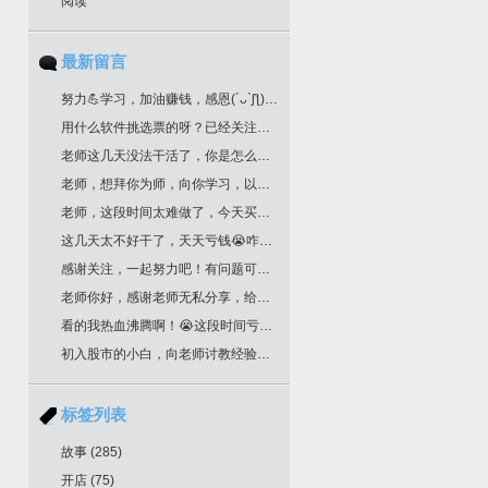
阅读
最新留言
努力💪学习，加油赚钱，感恩(´ᴗ`ʃƪ)老师分享干货
用什么软件挑选票的呀？已经关注您很久了！
老师这几天没法干活了，你是怎么挑选票票的？
老师，想拜你为师，向你学习，以邮箱联系你了，请回复为盼。
老师，这段时间太难做了，今天买明天跌，老师文中作业，是不是最后一根k线是卖点，前一根k线是买点？不知道对不对？请多多指教！
这几天太不好干了，天天亏钱😭咋办老师
感谢关注，一起努力吧！有问题可以留言
老师你好，感谢老师无私分享，给你邮箱留言了哈，我要学习交易技术课程！一定给我回复哈
看的我热血沸腾啊！😭这段时间亏惨了
初入股市的小白，向老师讨教经验！收藏了
标签列表
故事
(285)
开店
(75)