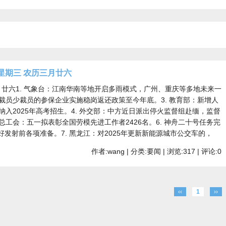
 星期三 农历三月廿六
历三月廿六1. 气象台：江南华南等地开启多雨模式，广州、重庆等多地未来一
不裁员少裁员的参保企业实施稳岗返还政策至今年底。3. 教育部：新增人
纳入2025年高考招生。4. 外交部：中方近日派出停火监督组赴缅，监督
总工会：五一拟表彰全国劳模先进工作者2426名。6. 神舟二十号任务完
发射前各项准备。7. 黑龙江：对2025年更新新能源城市公交车的，
作者:wang | 分类:要闻 | 浏览:317 | 评论:0
‹‹
1
››