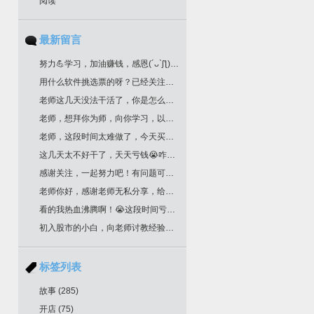
阅读
最新留言
努力💪学习，加油赚钱，感恩(´ᴗ`ʃƪ)老师分享干货
用什么软件挑选票的呀？已经关注您很久了！
老师这几天没法干活了，你是怎么挑选票票的？
老师，想拜你为师，向你学习，以邮箱联系你了，请回复为盼。
老师，这段时间太难做了，今天买明天跌，老师文中作业，是不是最后一根k线是卖点，前一根k线是买点？不知道对不对？请多多指教！
这几天太不好干了，天天亏钱😭咋办老师
感谢关注，一起努力吧！有问题可以留言
老师你好，感谢老师无私分享，给你邮箱留言了哈，我要学习交易技术课程！一定给我回复哈
看的我热血沸腾啊！😭这段时间亏惨了
初入股市的小白，向老师讨教经验！收藏了
标签列表
故事
(285)
开店
(75)