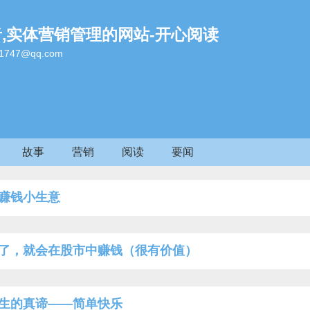
者,实体营销管理的网站-开心阅读
47@qq.com
故事
营销
阅读
要闻
赚钱小生意
了，就会在股市中赚钱（很有价值）
生的真谛——简单快乐