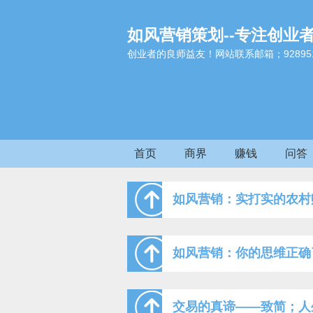
如风营销策划--专注创业
创业者的良师益友！网站联系邮箱；9289517
首页
商界
赚钱
问答
如风营销：实打实的农村
如风营销：你的思维正确
交易的真谛——致简；人